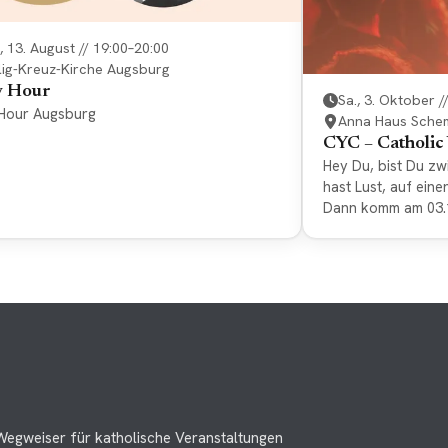
, 13. August // 19:00–20:00
lig-Kreuz-Kirche Augsburg
y Hour
Sa., 3. Oktober /
Hour Augsburg
Anna Haus Sche
CYC – Catholic
Hey Du, bist Du z
hast Lust, auf ein
Dann komm am 03.
Special nach Sche
Youth Connected. 
funktionieren, als
etwas Action, Deep
Anbetung, …? Good 
im Anna Haus in S
Straße 16). * Die 
Person. Bitte bring
Auch wenn eine Üb
ist, können wir be
Wegweiser für katholische Veranstaltungen
etwas organisieren