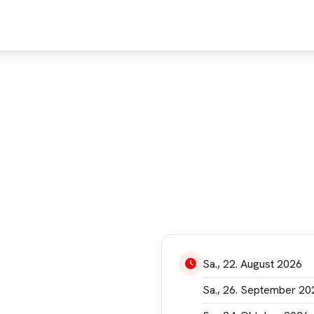
FINDE
ENTDECKE
E
ann aufgrund Deiner
Sa., 22. August 2026
tellungen leider nicht
n. Bitte akzeptiere die
Sa., 26. September 20