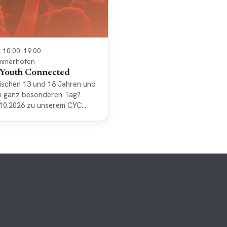
/ 10:00–19:00
mmerhofen
 Youth Connected
wischen 13 und 18 Jahren und
en ganz besonderen Tag?
10.2026 zu unserem CYC
mmerhofen CYC – Catholic
Wie könnte das besser
 beim gemeinsamen Grillen,
Talk, Lobpreis, Gebet,
to know: * Wir treffen uns
chemmerhofen (Käppele-
Kosten betragen 15€ pro
e das Geld passend mit. *
ernachtung nicht vorgesehen
i einem längeren Anreiseweg
. Melde dich also gerne bei