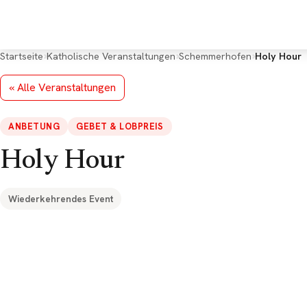
Deine Rückmeldung
*
Startseite
Katholische Veranstaltungen
Schemmerhofen
Holy Hour
« Alle Veranstaltungen
ANBETUNG
GEBET & LOBPREIS
E-Mail (optional, für Rückfragen)
Holy Hour
Wiederkehrendes Event
Google Maps k
Datenschutzeins
angezeigt werde
Cookies.