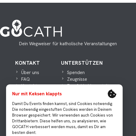
Dein Wegweiser für katholische Veranstaltungen
KONTAKT
UNTERSTÜTZEN
Über uns
Spenden
FAQ
Zeugnisse
Kontakt
Empfehle Veranstaltungen
Nur mit Keksen klappts
WICHTIGES
MEDIEN
Damit Du Events finden kannst, sind Cookies notwendig.
Die notwendig eingestuften Cookies werden in Deinem
Datenschutz
Presse
Browser gespeichert. Wir verwenden auch Cookies von
Impressum
Instagram
Drittanbietern. Diese helfen uns, zu analysieren, wie
Facebook
GOCATH verbessert werden muss, damit es Dir am
Youtube
besten dient.