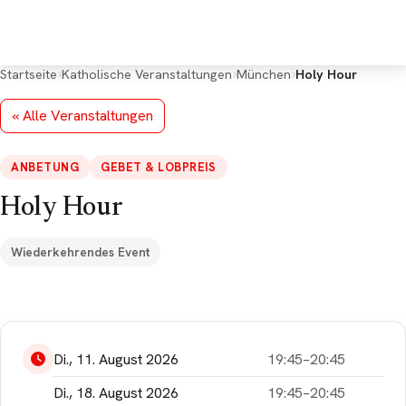
Deine Rückmeldung
*
Startseite
Katholische Veranstaltungen
München
Holy Hour
« Alle Veranstaltungen
ANBETUNG
GEBET & LOBPREIS
E-Mail (optional, für Rückfragen)
Holy Hour
Wiederkehrendes Event
Google Maps kann
aufgrund Deiner
Di., 11. August 2026
19:45–20:45
Datenschutzeinstellungen
leider nicht angezeigt
Di., 18. August 2026
19:45–20:45
werden. Bitte akzeptiere