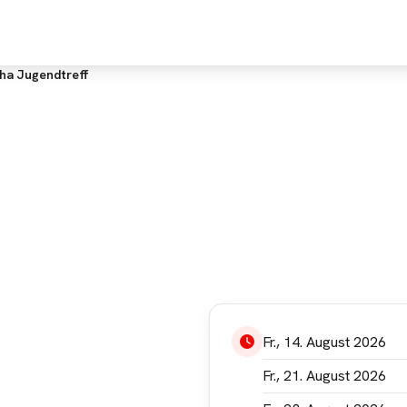
FINDE
ENTDECKE
E
ha Jugendtreff
ann aufgrund Deiner
Fr., 14. August 2026
tellungen leider nicht
n. Bitte akzeptiere die
Fr., 21. August 2026