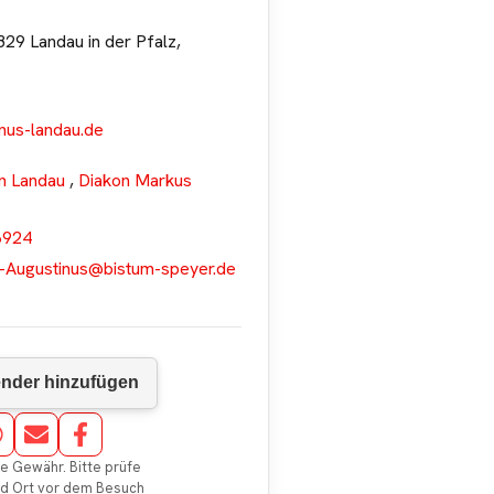
29 Landau in der Pfalz,
inus-landau.de
in Landau
,
Diakon Markus
6924
l-Augustinus@bistum-speyer.de
e Gewähr. Bitte prüfe
nd Ort vor dem Besuch