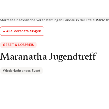
Deine Rückmeldung
*
Startseite
Katholische Veranstaltungen
Landau in der Pfalz
Maranat
« Alle Veranstaltungen
GEBET & LOBPREIS
E-Mail (optional, für Rückfragen)
Maranatha Jugendtreff
Wiederkehrendes Event
Google Maps k
Datenschutzeins
angezeigt werde
Cookies.