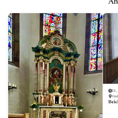
Äh
Di.
Hei
Beic