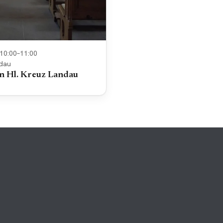
/ 10:00–11:00
ndau
in Hl. Kreuz Landau