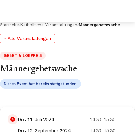
Deine Rückmeldung
*
Startseite
Katholische Veranstaltungen
Männergebetswache
« Alle Veranstaltungen
GEBET & LOBPREIS
E-Mail (optional, für Rückfragen)
Männergebetswache
Dieses Event hat bereits stattgefunden.
Google Maps kann
aufgrund Deiner
Do., 11. Juli 2024
14:30–15:30
Datenschutzeinstellungen
leider nicht angezeigt
Do., 12. September 2024
14:30–15:30
werden. Bitte akzeptiere