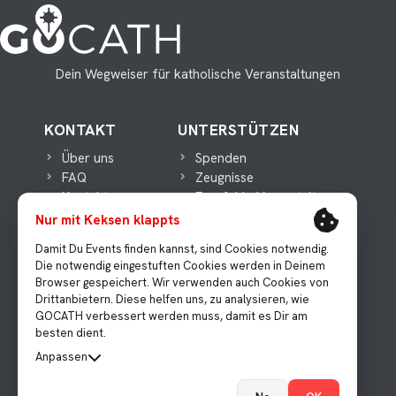
Dein Wegweiser für katholische Veranstaltungen
KONTAKT
UNTERSTÜTZEN
Über uns
Spenden
FAQ
Zeugnisse
Kontakt
Empfehle Veranstaltungen
Nur mit Keksen klappts
WICHTIGES
MEDIEN
Damit Du Events finden kannst, sind Cookies notwendig.
Die notwendig eingestuften Cookies werden in Deinem
Datenschutz
Presse
Browser gespeichert. Wir verwenden auch Cookies von
Impressum
Instagram
Drittanbietern. Diese helfen uns, zu analysieren, wie
Facebook
GOCATH verbessert werden muss, damit es Dir am
Youtube
besten dient.
Anpassen
Technisch notwendig
Katholische Veranstaltungen