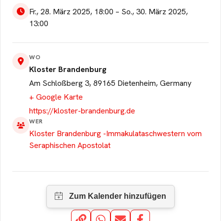
aufgrund Deiner
Fr., 28. März 2025, 18:00
–
So., 30. März 2025,
Datenschutzeinstellungen
13:00
leider nicht angezeigt
werden. Bitte akzeptiere
die Cookies.
WO
Kloster Brandenburg
Cookie akzeptieren
Am Schloßberg 3, 89165 Dietenheim, Germany
+ Google Karte
https://kloster-brandenburg.de
WER
Kloster Brandenburg -Immakulataschwestern vom
Seraphischen Apostolat