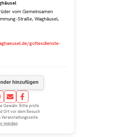
ghäusel
Brüder vom Gemeinsamen
ammung-Straße, Waghäusel,
aghaeusel.de/gottesdienste-
e Gewähr. Bitte prüfe
nd Ort vor dem Besuch
en Veranstaltungsseite.
er melden