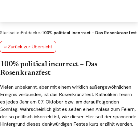
Deine Rückmeldung
*
Startseite
Entdecke
100% political incorrect – Das Rosenkranzfest
« Zurück zur Übersicht
100% political incorrect – Das Rose
100% political incorrect – Das
E-Mail (optional, für Rückfragen)
Rosenkranzfest
Vielen unbekannt, aber mit einem wirklich außergewöhnlichen
Ereignis verbunden, ist das Rosenkranzfest. Katholiken feiern
es jedes Jahr am 07. Oktober bzw. am darauffolgenden
Sonntag. Wahrscheinlich gibt es selten einen Anlass zum Feiern,
der so politisch inkorrekt ist, wie dieser. Hier soll der spannende
Hintergrund dieses denkwürdigen Festes kurz erzählt werden.