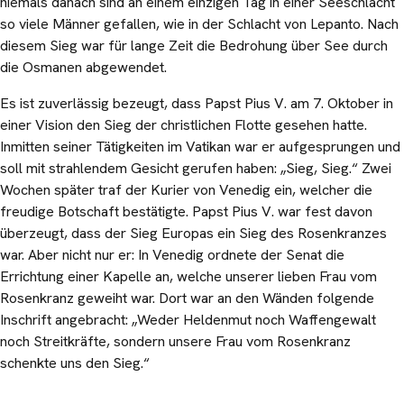
niemals danach sind an einem einzigen Tag in einer Seeschlacht
so viele Männer gefallen, wie in der Schlacht von Lepanto. Nach
diesem Sieg war für lange Zeit die Bedrohung über See durch
die Osmanen abgewendet.
Es ist zuverlässig bezeugt, dass Papst Pius V. am 7. Oktober in
einer Vision den Sieg der christlichen Flotte gesehen hatte.
Inmitten seiner Tätigkeiten im Vatikan war er aufgesprungen und
soll mit strahlendem Gesicht gerufen haben: „Sieg, Sieg.“ Zwei
Wochen später traf der Kurier von Venedig ein, welcher die
freudige Botschaft bestätigte. Papst Pius V. war fest davon
überzeugt, dass der Sieg Europas ein Sieg des Rosenkranzes
war. Aber nicht nur er: In Venedig ordnete der Senat die
Errichtung einer Kapelle an, welche unserer lieben Frau vom
Rosenkranz geweiht war. Dort war an den Wänden folgende
Inschrift angebracht: „Weder Heldenmut noch Waffengewalt
noch Streitkräfte, sondern unsere Frau vom Rosenkranz
schenkte uns den Sieg.“