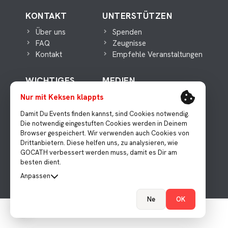
KONTAKT
UNTERSTÜTZEN
Über uns
Spenden
FAQ
Zeugnisse
Kontakt
Empfehle Veranstaltungen
WICHTIGES
MEDIEN
Datenschutz
Presse
Nur mit Keksen klappts
Impressum
Instagram
Damit Du Events finden kannst, sind Cookies notwendig.
Facebook
Die notwendig eingestuften Cookies werden in Deinem
Youtube
Browser gespeichert. Wir verwenden auch Cookies von
Drittanbietern. Diese helfen uns, zu analysieren, wie
GOCATH verbessert werden muss, damit es Dir am
besten dient.
Katholische Veranstaltungen
Cookie-Einstellungen
Anpassen
Technisch notwendig
Ne
OK
Wird verwendet um die Consent Einstellung
Immer an
zu speichern.
FUNKTIONAL