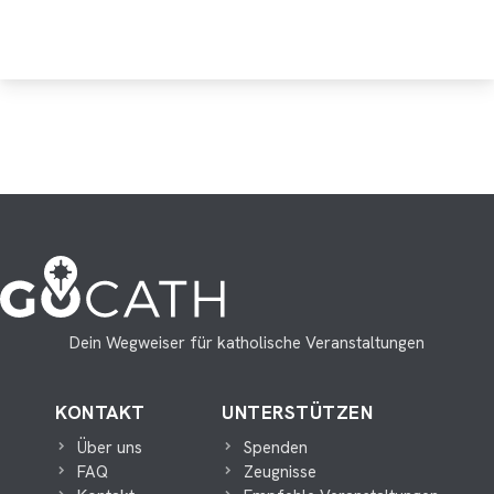
17045
Ergebnisse
+149 online & ohne Ort
Google Maps kann aufgrund Deiner
Kacheln
Kalender
Datenschutzeinstellungen leider nicht angezeigt werden.
Bitte akzeptiere die Cookies.
Wiederkehrende Events
15960
Cookie akzeptieren
Sa., 8. August
St. Trudpert, Münstertal
Ewige Anbetung
Dein Wegweiser für katholische Veranstaltungen
eucharistische Anbetung 24/7
Sa., 8. August
KONTAKT
UNTERSTÜTZEN
Wallfahrtskirche Waghäusel
Über uns
Spenden
Ewige Anbetung
FAQ
Zeugnisse
Ewige Anbetung 24/7 Waghäusel