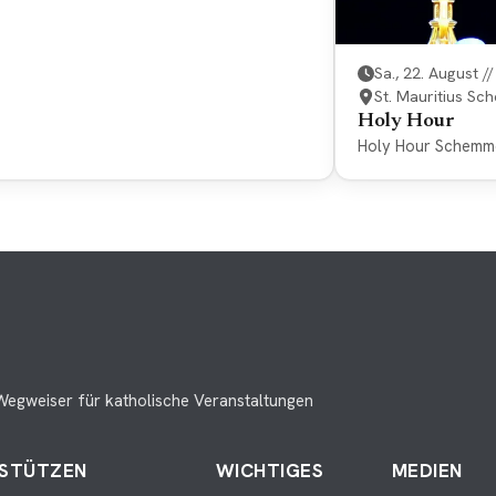
Sa., 22. August /
St. Mauritius S
Holy Hour
Holy Hour Schemm
Wegweiser für katholische Veranstaltungen
STÜTZEN
WICHTIGES
MEDIEN