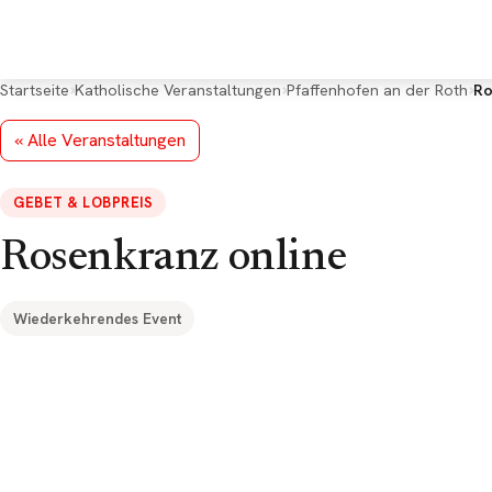
Deine Rückmeldung
*
Startseite
Katholische Veranstaltungen
Pfaffenhofen an der Roth
Ro
« Alle Veranstaltungen
GEBET & LOBPREIS
E-Mail (optional, für Rückfragen)
Rosenkranz online
Wiederkehrendes Event
Google Maps k
Datenschutzeins
angezeigt werde
Cookies.