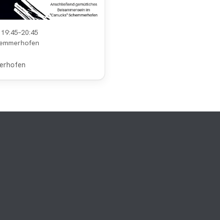
/ 19:45–20:45
chemmerhofen
erhofen