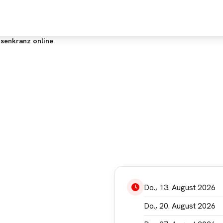
FINDE
ENTDECKE
E
senkranz online
ann aufgrund Deiner
Do., 13. August 2026
tellungen leider nicht
n. Bitte akzeptiere die
Do., 20. August 2026