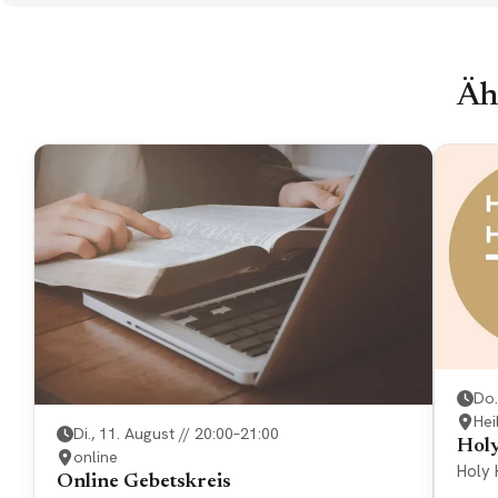
Äh
Do.
Hei
Di., 11. August // 20:00–21:00
Hol
online
Holy 
Online Gebetskreis