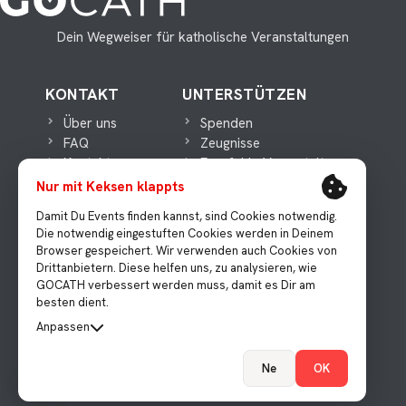
Dein Wegweiser für katholische Veranstaltungen
KONTAKT
UNTERSTÜTZEN
Über uns
Spenden
FAQ
Zeugnisse
Kontakt
Empfehle Veranstaltungen
Nur mit Keksen klappts
WICHTIGES
MEDIEN
Damit Du Events finden kannst, sind Cookies notwendig.
Die notwendig eingestuften Cookies werden in Deinem
Datenschutz
Presse
Browser gespeichert. Wir verwenden auch Cookies von
Impressum
Instagram
Drittanbietern. Diese helfen uns, zu analysieren, wie
Facebook
GOCATH verbessert werden muss, damit es Dir am
Youtube
besten dient.
Anpassen
Technisch notwendig
Katholische Veranstaltungen
Ne
OK
Wird verwendet um die Consent Einstellung
Immer an
Cookie-Einstellungen
zu speichern.