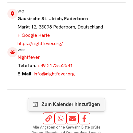
werden. Bitte akzeptiere
WO
die Cookies.
Gaukirche St. Ulrich, Paderborn
Cookie akzeptieren
Markt 12, 33098 Paderborn, Deutschland
+ Google Karte
https://nightfever.org/
WER
Nightfever
Telefon:
+49 2173-52541
E-Mail:
info@nightfever.org
Alle Angaben ohne Gewähr. Bitte prüfe
Datum, Uhrzeit und Ort vor dem Besuch