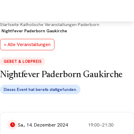
Deine Rückmeldung
*
Startseite
Katholische Veranstaltungen
Paderborn
Nightfever Paderborn Gaukirche
« Alle Veranstaltungen
GEBET & LOBPREIS
E-Mail (optional, für Rückfragen)
Nightfever Paderborn Gaukirche
Dieses Event hat bereits stattgefunden.
Google Maps kann
aufgrund Deiner
Sa., 14. Dezember 2024
19:00–21:30
Datenschutzeinstellungen
leider nicht angezeigt